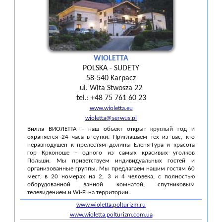
WIOLETTA
POLSKA - SUDETY
58-540 Karpacz
ul. Wita Stwosza 22
tel.: +48 75 761 60 23
www.wioletta.eu
wioletta@serwus.pl
Вилла ВИОЛЕТТА – наш объект открыт круглый год и
охраняется 24 часа в сутки. Приглашаем тех из вас, кто
неравнодушен к прелестям долины Еленя-Гура и красота
гор Крконоше – одного из самых красивых уголков
Польши. Мы приветствуем индивидуальных гостей и
организованные группы. Мы предлагаем нашим гостям 60
мест. в 20 номерах на 2, 3 и 4 человека, с полностью
оборудованной ванной комнатой, спутниковым
телевидением и Wi-Fi на территории.
www.wioletta.polturizm.ru
www.wioletta.polturizm.com.ua