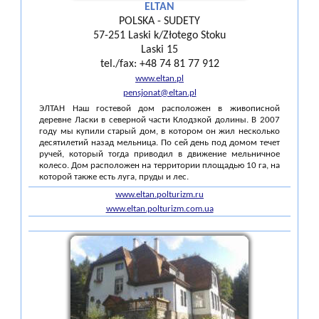
ELTAN
POLSKA - SUDETY
57-251 Laski k/Złotego Stoku
Laski 15
tel./fax: +48 74 81 77 912
www.eltan.pl
pensjonat@eltan.pl
ЭЛТАН Наш гостевой дом расположен в живописной
деревне Ласки в северной части Клодзкой долины. В 2007
году мы купили старый дом, в котором он жил несколько
десятилетий назад мельница. По сей день под домом течет
ручей, который тогда приводил в движение мельничное
колесо. Дом расположен на территории площадью 10 га, на
которой также есть луга, пруды и лес.
www.eltan.polturizm.ru
www.eltan.polturizm.com.ua