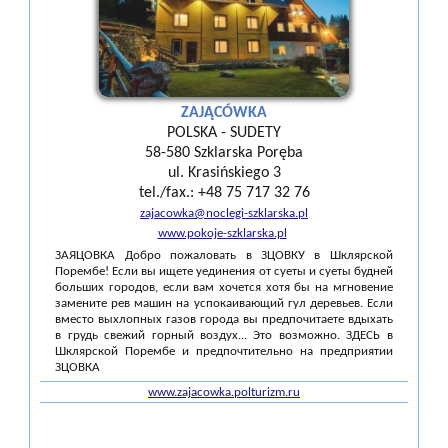
ZAJĄCÓWKA
POLSKA - SUDETY
58-580 Szklarska Poręba
ul. Krasińskiego 3
tel./fax.: +48 75 717 32 76
zajacowka@noclegi-szklarska.pl
www.pokoje-szklarska.pl
ЗАЯЦОВКА Добро пожаловать в ЗЦОВКУ в Шклярской
Порембе! Если вы ищете уединения от суеты и суеты будней
больших городов, если вам хочется хотя бы на мгновение
замените рев машин на успокаивающий гул деревьев. Если
вместо выхлопных газов города вы предпочитаете вдыхать
в грудь свежий горный воздух... Это возможно. ЗДЕСЬ в
Шклярской Порембе и предпочтительно на предприятии
ЗЦОВКА
www.zajacowka.polturizm.ru