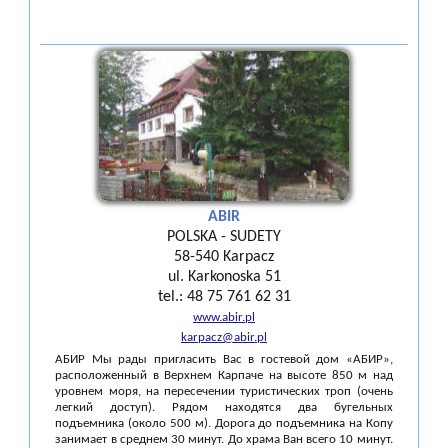
ABIR
POLSKA - SUDETY
58-540 Karpacz
ul. Karkonoska 51
tel.: 48 75 761 62 31
www.abir.pl
karpacz@abir.pl
АБИР Мы рады пригласить Вас в гостевой дом «АБИР»,
расположенный в Верхнем Карпаче на высоте 850 м над
уровнем моря, на пересечении туристических троп (очень
легкий доступ). Рядом находятся два бугельных
подъемника (около 500 м). Дорога до подъемника на Копу
занимает в среднем 30 минут. До храма Ван всего 10 минут.