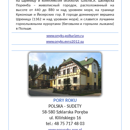
на Шреницу и комплексом SKIARENA SZRENICA. Шклярска
Поремба – живописный городок, расположенный на
высоте от 440 до 880 м над уровнем моря, на границе
Крконоше и Йизерских гор. В городе доминирует вершина
Шреница (1362 м над уровнем моря), и славится лучшими
горнолыжными курортами (беговыми и горными лыжами)
в Польше.
www.onyks.polturizm.ru
www.onyks.evro2012.su
PORY ROKU
POLSKA - SUDETY
58-580 Szklarska Poręba
ul. Kilińskiego 16
tel.: 48 75 717 48 03
www.poryroku.nop.pl