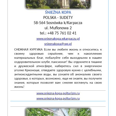
ŚNIEŻNA KOPA
POLSKA - SUDETY
58-564 Sosnówka k/Karpacza
ul. Muflonowa 2
tel.: +48 75 761 02 41
www.snieznakopa.wkarpaczu.pl
snieznakopa@wp.pl
СНЕЖНАЯ КУРГИКА Если вы любите жизнь и относитесь к
своему здоровью серьёзнее, чем к накоплению
материальных благ, побалуйте себя выходными в нашем
оздоровительном клубе. пансионат! Вы отдохнете в тишине
и дружеской атмосфере, наберетесь сил в энергичном
уголке Крконоше, отведаете здоровую кухню с целебными,
антиоксидантными воды, вы узнаете об аномалиях своего
здоровья, о которых, возможно, еще не знаете, вы получите
знания, которые позволят вам смелее взглянуть на свою
жизнь!
www.sniezna-kopa.polturizm.ru
www.sniezna-kopa.polturizm.ru