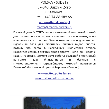
POLSKA - SUDETY
57-340 Duszniki Zdrój
ul. Stawowa 5
tel.: +48 74 66 189 66
www.matteo-duszniki.pl
matteo@matteo-duszniki.pl
Гостевой дом MATTEO является отличной отправной точкой
для горных прогулок, велосипедных туров и походов по
красивым окрестностям. Зимой наш гостевой дом открыт
идеальная база для любителей зимних видов спорта,
потому что всего в нескольких километрах отсюда
находится станция зимних видов спорта - Зеленец. Рядом с
нашим гостевым домом идут работы большой спортивный
комплекс для биатлонистов и бегунов с
многостанционным стрельбищем, который называется
Польский биатлонный центр (Ямрозова Поляна).
www.matteo.polturizm.ru
www.matteo.polturizm.com.ua