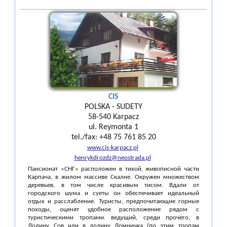
CIS
POLSKA - SUDETY
58-540 Karpacz
ul. Reymonta 1
tel./fax: +48 75 761 85 20
www.cis-karpacz.pl
henrykdrozdz@neostrada.pl
Пансионат «СНГ» расположен в тихой, живописной части
Карпача, в жилом массиве Скалне. Окружен множеством
деревьев, в том числе красивым тисом. Вдали от
городского шума и суеты он обеспечивает идеальный
отдых и расслабление. Туристы, предпочитающие горные
походы, оценят удобное расположение рядом с
туристическими тропами. ведущий, среди прочего, в
Долину Сов или в долину Ломничка (по этим тропам