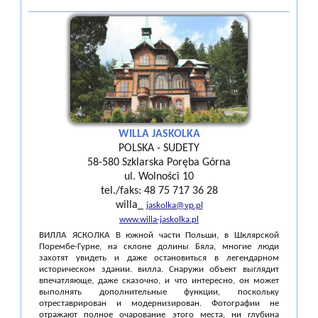
WILLA JASKOLKA
POLSKA - SUDETY
58-580 Szklarska Poręba Górna
ul. Wolności 10
tel./faks: 48 75 717 36 28
willa_
jaskolka@vp.pl
www.willa-jaskolka.pl
ВИЛЛА ЯСКОЛКА В южной части Польши, в Шклярской
Порембе-Гурне, на склоне долины Бяла, многие люди
захотят увидеть и даже остановиться в легендарном
историческом здании. вилла. Снаружи объект выглядит
впечатляюще, даже сказочно, и что интересно, он может
выполнять дополнительные функции, поскольку
отреставрирован и модернизирован. Фотографии не
отражают полное очарование этого места, ни глубина