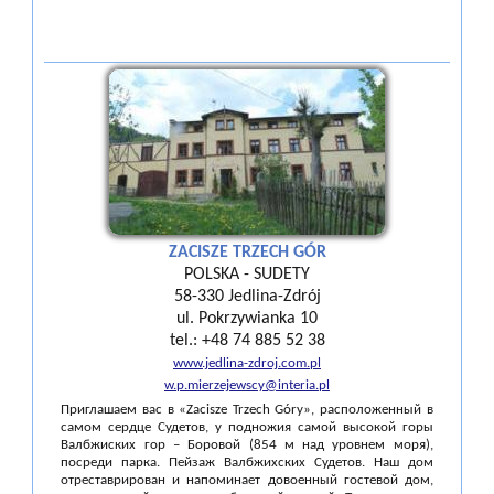
ZACISZE TRZECH GÓR
POLSKA - SUDETY
58-330 Jedlina-Zdrój
ul. Pokrzywianka 10
tel.: +48 74 885 52 38
www.jedlina-zdroj.com.pl
w.p.mierzejewscy@interia.pl
Приглашаем вас в «Zacisze Trzech Góry», расположенный в
самом сердце Судетов, у подножия самой высокой горы
Валбжиских гор – Боровой (854 м над уровнем моря),
посреди парка. Пейзаж Валбжихских Судетов. Наш дом
отреставрирован и напоминает довоенный гостевой дом,