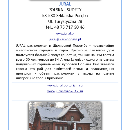
JURAL
POLSKA - SUDETY
58-580 Szklarska Poręba
Ul. Turystyczna 28
tel.: 48 75 717 30 46
www.jural.pl
jural@karkonosze.pl
JURAL расположен в Шклярской Порембе – чрезвычайно
живописном городке в горах Крконоше. Гостевой дом
пользуется большой популярностью, так как нашим гостям
всего 30 лет. метров до Ski Arena Szrenica - одного из самых
популярных горнолыжных курортов Польши. Вне зимнего
сезона это рай для любителей пеших и велосипедных
прогулок - объект расположен у входа на самые
интересные тропы Крконоше.
www.jural.polturizm.ru
www.jural.evro2012.su