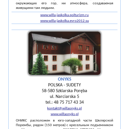
окружающих его гор, ни атмосфера, создаваемая
живущими там людьми.
www.willa-jaskolka.polturizm.ru
www.willa-jaskolka.evro2012.su
ONYKS
POLSKA - SUDETY
58-580 Szklarska Poręba
ul. Narciarska 5
tel.: 48 75 717 43 34
kontakt@willaonyks.pl
www.willaonyks.pl
ОНИКС расположен в юго-западной части Шклярской
Порембы, рядом (150 метров) с кресельным подъемником