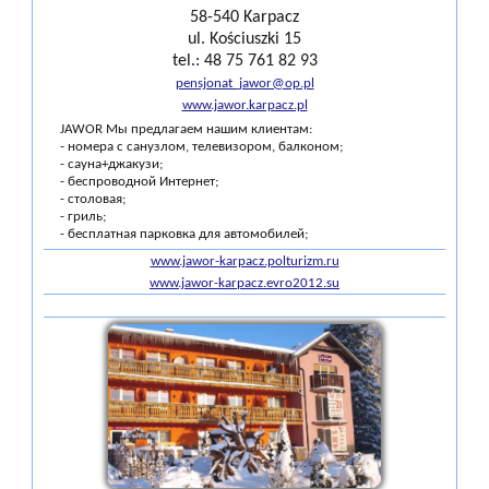
58-540 Karpacz
ul. Kościuszki 15
tel.: 48 75 761 82 93
pensjonat_jawor@op.pl
www.jawor.karpacz.pl
JAWOR Мы предлагаем нашим клиентам:
- номера с санузлом, телевизором, балконом;
- сауна+джакузи;
- беспроводной Интернет;
- столовая;
- гриль;
- бесплатная парковка для автомобилей;
www.jawor-karpacz.polturizm.ru
www.jawor-karpacz.evro2012.su