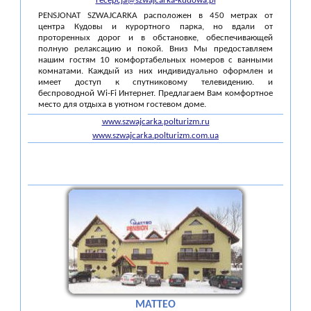
recepcja@szwajcarka-kudowa.pl
PENSJONAT SZWAJCARKA расположен в 450 метрах от
центра Кудовы и курортного парка, но вдали от
проторенных дорог и в обстановке, обеспечивающей
полную релаксацию и покой. Вниз Мы предоставляем
нашим гостям 10 комфортабельных номеров с ванными
комнатами. Каждый из них индивидуально оформлен и
имеет доступ к спутниковому телевидению. и
беспроводной Wi-Fi Интернет. Предлагаем Вам комфортное
место для отдыха в уютном гостевом доме.
www.szwajcarka.polturizm.ru
www.szwajcarka.polturizm.com.ua
MATTEO