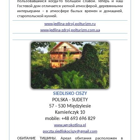
пользовавшийся когда-то большой славой. Теперь и наш
Гостевой дом отличается уютной атмосферой, деревянными
интерьерами – в атмосфере былых времен и домашней,
старопольской кухней.
www.jedlina-zdroj.polturizm.ru
www.jedlina-zdroj.polturizm.com.ua
SIEDLISKO CISZY
POLSKA - SUDETY
57 - 530 Międzylesie
Kamieńczyk 10
mobile: +48 693 696 829
www.agrokotlina.pl
poczta.siedliskociszy@gmail.com
ОБИТАНИЕ ТИШИНЫ. Ареал обитания расположен в