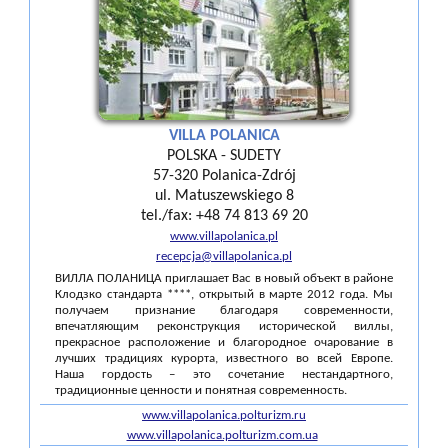
VILLA POLANICA
POLSKA - SUDETY
57-320 Polanica-Zdrój
ul. Matuszewskiego 8
tel./fax: +48 74 813 69 20
www.villapolanica.pl
recepcja@villapolanica.pl
ВИЛЛА ПОЛАНИЦА приглашает Вас в новый объект в районе
Клодзко стандарта ****, открытый в марте 2012 года. Мы
получаем признание благодаря современности,
впечатляющим реконструкция исторической виллы,
прекрасное расположение и благородное очарование в
лучших традициях курорта, известного во всей Европе.
Наша гордость – это сочетание нестандартного,
традиционные ценности и понятная современность.
www.villapolanica.polturizm.ru
www.villapolanica.polturizm.com.ua