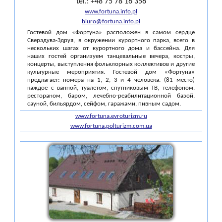
tel.: +48 75 78 16 356
www.fortuna.info.pl
biuro@fortuna.info.pl
Гостевой дом «Фортуна» расположен в самом сердце
Сверадува-Здруя, в окружении курортного парка, всего в
нескольких шагах от курортного дома и бассейна. Для
наших гостей организуем танцевальные вечера, костры,
концерты, выступления фольклорных коллективов и другие
культурные мероприятия. Гостевой дом «Фортуна»
предлагает: номера на 1, 2, 3 и 4 человека. (81 место)
каждое с ванной, туалетом, спутниковым ТВ, телефоном,
рестораном, баром, лечебно-реабилитационной базой,
сауной, бильярдом, сейфом, гаражами, пивным садом.
www.fortuna.evroturizm.ru
www.fortuna.polturizm.com.ua