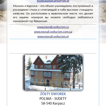
bozenaszwajcarka@wp.pl
Монали в Карпаче – это объект размещения, построенный в
роскошном стиле и сочетающий в себе высокие стандарты
качества. Он расположен в живописном месте, что делает
его нашим. номеров вы можете свободно любоваться
панорамой гор Крконоше.
www.monali.polturizm.ru
www.monali.polturizm.com.ua
www.monali.polturizm.pl
ŻÓŁTY DWOREK
POLSKA - SUDETY
58-540 Karpacz