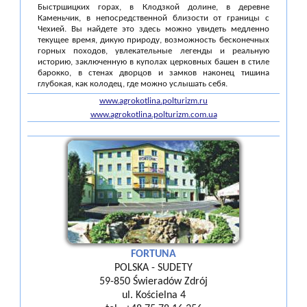
Быстршицких горах, в Клодзкой долине, в деревне
Каменьчик, в непосредственной близости от границы с
Чехией. Вы найдете это здесь можно увидеть медленно
текущее время, дикую природу, возможность бесконечных
горных походов, увлекательные легенды и реальную
историю, заключенную в куполах церковных башен в стиле
барокко, в стенах дворцов и замков наконец тишина
глубокая, как колодец, где можно услышать себя.
www.agrokotlina.polturizm.ru
www.agrokotlina.polturizm.com.ua
FORTUNA
POLSKA - SUDETY
59-850 Świeradów Zdrój
ul. Kościelna 4