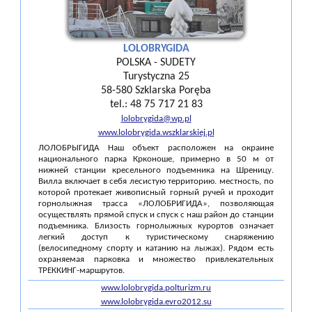
LOLOBRYGIDA
POLSKA - SUDETY
Turystyczna 25
58-580 Szklarska Poręba
tel.: 48 75 717 21 83
lolobrygida@wp.pl
www.lolobrygida.wszklarskiej.pl
ЛОЛОБРЫГИДА Наш объект расположен на окраине
национального парка Крконоше, примерно в 50 м от
нижней станции кресельного подъемника на Шреницу.
Вилла включает в себя лесистую территорию. местность, по
которой протекает живописный горный ручей и проходит
горнолыжная трасса «ЛОЛОБРИГИДА», позволяющая
осуществлять прямой спуск и спуск с наш район до станции
подъемника. Близость горнолыжных курортов означает
легкий доступ к туристическому снаряжению
(велосипедному спорту и катанию на лыжах). Рядом есть
охраняемая парковка и множество привлекательных
ТРЕККИНГ-маршрутов.
www.lolobrygida.polturizm.ru
www.lolobrygida.evro2012.su