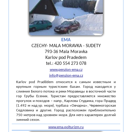
EMA
CZECHY- MALA MORAVKA - SUDETY
793-36 Mala Moravka
Karlov pod Pradedem
tel.: 420 554 273 078
www.penzion-ema.cz
info@penzion-ema.cz
Karlov pod Pradědem относится к самым известным и
крупным горным туристским базам. Город находится у
слияния Белого потока и реки Моравицы в восточной части
гор Грубы Есеник. Туристам предоставляется множество
прогулок и походов – напр., Карлова Студанка, гора Прадед
(1.492 м над ур. моря), турбаза «Овчарна», Червеногорская
Седловина и другие. Город расположен приблизительно
750 метров над уровнем моря. Для него характерен долгий
зимний сезон.
www.ema.polturizm.ru