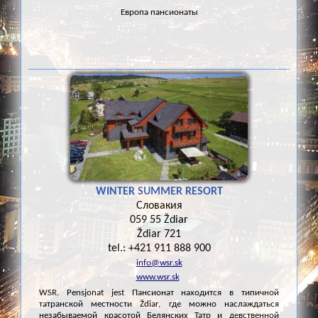
Европа пансионаты
WINTER SUMMER RESORT
Словакия
059 55 Ždiar
Ždiar 721
tel.: +421 911 888 900
info@wsr.sk
www.wsr.sk
WSR. Pensjonat jest Пансионат находится в типичной
татранской местности Ždiar, где можно наслаждаться
незабываемой красотой Белянских Татр и девственной