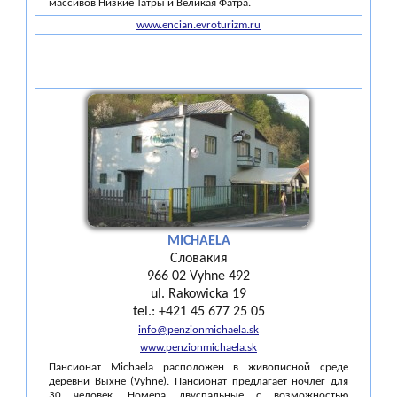
массивов Низкие Татры и Великая Фатра.
www.encian.evroturizm.ru
MICHAELA
Словакия
966 02 Vyhne 492
ul. Rakowicka 19
tel.: +421 45 677 25 05
info@penzionmichaela.sk
www.penzionmichaela.sk
Пансионат Michaela расположен в живописной среде
деревни Выхне (Vyhne). Пансионат предлагает ночлег для
30 человек. Номера двуспальные с возможностью