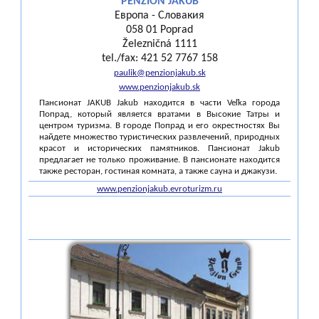
PENZION JAKUB
Европа - Словакия
058 01 Poprad
Železničná 1111
tel./fax: 421 52 7767 158
paulik@penzionjakub.sk
www.penzionjakub.sk
Пансионат JAKUB Jakub находится в части Veľka города
Попрад, который является вратами в Высокие Татры и
центром туризма. В городе Попрад и его окрестностях Вы
найдете множество туристических развлечений, природных
красот и исторических памятников. Пансионат Jakub
предлагает не только проживание. В пансионате находится
также ресторан, гостиная комната, а также сауна и джакузи.
www.penzionjakub.evroturizm.ru