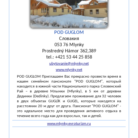
POD GUGLOM
Словакия
053 76 Mlynky
Prostredný Hámor 362,389
tel.: +421 53 44 25 858
ubytovanie@mlynky.net
www.mlynky.net
POD GUGLOM Приглашаем Вас прекрасно провести время в
нашем семейном пансионате "POD GUGLOM", который
находится в южной части Национального парка Словенский
Рай – в деревне Млынки (Mlynky), в 5 км от деревни
Дединки (Dedinky). Предлагаем проживание для 32 человек
в двух объектах GUGLÍK и GUGEL, которые находятся на
расстоянии 20 м друг от друга. Пансионат "POD GUGLOM" -
это идеальное место для проведения активного отдыха в
течение всего года как для взрослых, так и детей.
www.mlynky.evroturizm.ru