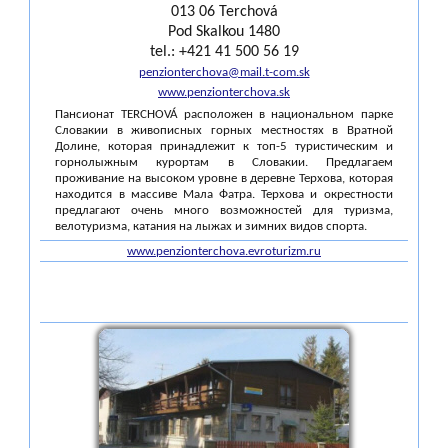
013 06 Terchová
Pod Skalkou 1480
tel.: +421 41 500 56 19
penzionterchova@mail.t-com.sk
www.penzionterchova.sk
Пансионат TERCHOVÁ расположен в национальном парке
Словакии в живописных горных местностях в Вратной
Долине, которая принадлежит к топ-5 туристическим и
горнолыжным курортам в Словакии. Предлагаем
проживание на высоком уровне в деревне Терхова, которая
находится в массиве Мала Фатра. Терхова и окрестности
предлагают очень много возможностей для туризма,
велотуризма, катания на лыжах и зимних видов спорта.
www.penzionterchova.evroturizm.ru