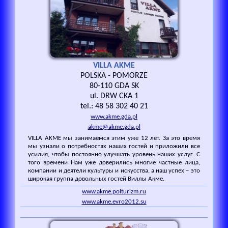
VILLA AKME
POLSKA - POMORZE
80-110 GDA SK
ul. DRW CKA 1
tel.: 48 58 302 40 21
www.akme.gda.pl
akme@akme.gda.pl
VILLA AKME мы занимаемся этим уже 12 лет. За это время
мы узнали о потребностях наших гостей и приложили все
усилия, чтобы постоянно улучшать уровень наших услуг. С
того времени Нам уже доверились многие частные лица,
компании и деятели культуры и искусства, а наш успех – это
широкая группа довольных гостей Виллы Акме.
www.akme.polturizm.ru
www.akme.evro2012.su