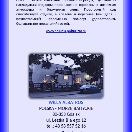
Ныне – почти памятник юрского периода, где можно
насладиться отдыхом пораньше: не торопясь, в интимная
атмосфера и блаженная лень. Просторный сад
способствует отдыху, а хозяева и персонал (как дела -
похвастаемся!) непременно помогут удовлетворить
большинство пожеланий гостей.
www.helunia.polturizm.ru
WILLA ALBATROS
POLSKA - MORZE BAłTYCKIE
80-353 Gda sk
ul. Leszka Bia ego 12
tel.: 48 58 557 52 16