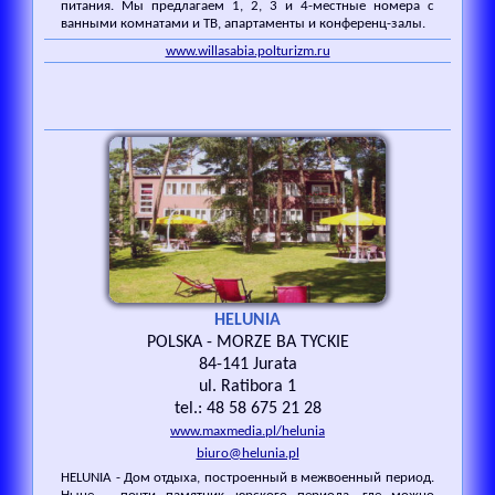
питания. Мы предлагаем 1, 2, 3 и 4-местные номера с
ванными комнатами и ТВ, апартаменты и конференц-залы.
www.willasabia.polturizm.ru
HELUNIA
POLSKA - MORZE BA TYCKIE
84-141 Jurata
ul. Ratibora 1
tel.: 48 58 675 21 28
www.maxmedia.pl/helunia
biuro@helunia.pl
HELUNIA - Дом отдыха, построенный в межвоенный период.