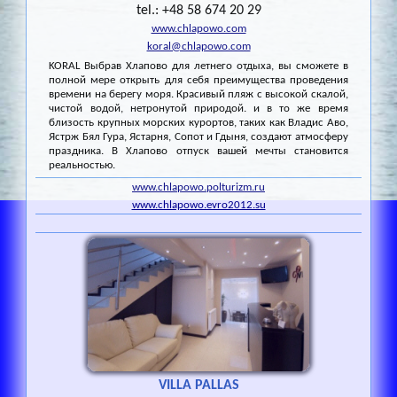
tel.: +48 58 674 20 29
www.chlapowo.com
koral@chlapowo.com
KORAL Выбрав Хлапово для летнего отдыха, вы сможете в
полной мере открыть для себя преимущества проведения
времени на берегу моря. Красивый пляж с высокой скалой,
чистой водой, нетронутой природой. и в то же время
близость крупных морских курортов, таких как Владис Аво,
Ястрж Бял Гура, Ястарня, Сопот и Гдыня, создают атмосферу
праздника. В Хлапово отпуск вашей мечты становится
реальностью.
www.chlapowo.polturizm.ru
www.chlapowo.evro2012.su
VILLA PALLAS