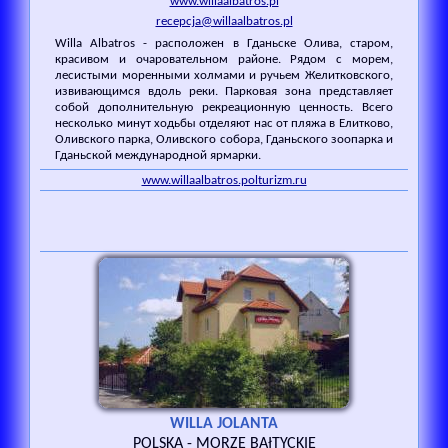
www.willaalbatros.pl
recepcja@willaalbatros.pl
Willa Albatros - расположен в Гданьске Олива, старом,
красивом и очаровательном районе. Рядом с морем,
лесистыми моренными холмами и ручьем Желитковского,
извивающимся вдоль реки. Парковая зона представляет
собой дополнительную рекреационную ценность. Всего
несколько минут ходьбы отделяют нас от пляжа в Елитково,
Оливского парка, Оливского собора, Гданьского зоопарка и
Гданьской международной ярмарки.
www.willaalbatros.polturizm.ru
WILLA JOLANTA
POLSKA - MORZE BAłTYCKIE