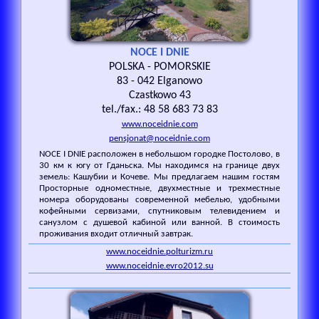
NOCE I DNIE
POLSKA - POMORSKIE
83 - 042 Elganowo
Czastkowo 43
tel./fax.: 48 58 683 73 83
www.noceidnie.com
pensjonat@noceidnie.com
NOCE I DNIE расположен в небольшом городке Постолово, в
30 км к югу от Гданьска. Мы находимся на границе двух
земель: Кашубии и Кочеве. Мы предлагаем нашим гостям
Просторные одноместные, двухместные и трехместные
номера оборудованы современной мебелью, удобными
кофейными сервизами, спутниковым телевидением и
санузлом с душевой кабиной или ванной. В стоимость
проживания входит отличный завтрак.
www.noceidnie.polturizm.ru
www.noceidnie.evro2012.su