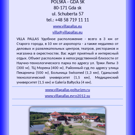
POLSKA - GDA SK
80-171 Gda sk
ul. Schuberta 57
tel.: +48 58 719 11 11
www.villapallas.eu
villa@villapallas.eu
VILLA PALLAS Удобное расположение - всего в 3 км от
Старого города, в 10 км от аэропорта - а также недалеко от
деловых и развлекательных центров, театров, ресторанов и
магазина в окрестностях. Вас ждет приятный и интересный
отдых. Объект расположен в непосредственной близости от
Научно-технологического парка по адресу ул. Тржи Липы 3
(300 м), ТЦ Морена (400 м), Районный суд по адресу улица
Пекарнича (500 м), Больница Swissmed (1,3 км), Гданьский
технологический университет (1,5 км), Медицинский
университет (1,5 км) и Galeria Bałtycka (4 км).
www.villapallas.polturizm.ru
www.villapallas.evro2012.su