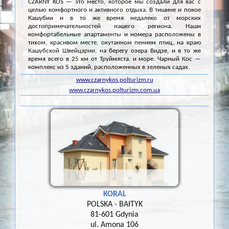
CZARNY KOS — это место, которое мы создали для вас с
целью комфортного и активного отдыха. В тишине и покое
Кашубии и в то же время недалеко от морских
достопримечательностей нашего региона. Наши
комфортабельные апартаменты и номера расположены в
тихом, красивом месте, окутанном пением птиц, на краю
Кашубской Швейцарии, на берегу озера Видзе, и в то же
время всего в 25 км от Труймяста. и море. Чарный Кос —
комплекс из 5 зданий, расположенных в зеленых садах.
www.czarnykos.polturizm.ru
www.czarnykos.polturizm.com.ua
KORAL
POLSKA - BAłTYK
81-601 Gdynia
ul. Amona 106