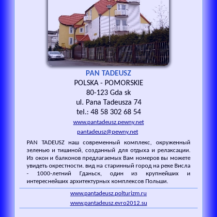
PAN TADEUSZ
POLSKA - POMORSKIE
80-123 Gda sk
ul. Pana Tadeusza 74
tel.: 48 58 302 68 54
www.pantadeusz.pewny.net
pantadeusz@pewny.net
PAN TADEUSZ наш современный комплекс, окруженный
зеленью и тишиной, созданный для отдыха и релаксации.
Из окон и балконов предлагаемых Вам номеров вы можете
увидеть окрестности. вид на старинный город на реке Висла
- 1000-летний Гданьск, один из крупнейших и
интереснейших архитектурных комплексов Польши.
www.pantadeusz.polturizm.ru
www.pantadeusz.evro2012.su