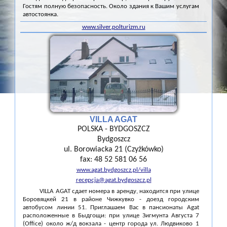
Гостям полную безопасность. Около здания к Вашим услугам
автостоянка.
www.silver.polturizm.ru
VILLA AGAT
POLSKA - BYDGOSZCZ
Bydgoszcz
ul. Borowiacka 21 (Czyżkówko)
fax: 48 52 581 06 56
www.agat.bydgoszcz.pl/villa
recepcja@agat.bydgoszcz.pl
VILLA AGAT сдает номера в аренду, находится при улице
Боровяцкей 21 в районе Чижкувко - доезд городским
автобусом линии 51. Приглашаем Вас в пансионаты Agat
расположенные в Быдгощи: при улице Зигмунта Августа 7
(Office) около ж/д вокзала - центр города ул. Людвиково 1