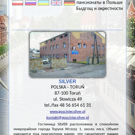
пансионаты в Польше
Быдгощ и окрестности
SILVER
POLSKA - TORUŃ
87-100 Toruń
ul. Słowicza 49
tel./fax 48 56 654 61 31
www.gosciniecsilver.pl
kontakt@gosciniecsilver.pl
Гостиница SILVER расположена в спокойном
микрорайоне города Торуня Wrzosy 1, около леса. Объект
находится под присмотром камер, что гарантирует нашим