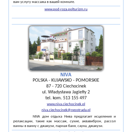
вам услугу массажа в вашей комнате.
www.pod-roza.polturizm.ru
NIVA
POLSKA - KUJAWSKO - POMORSKIE
87 - 720 Ciechocinek
ul. Władysława Jagiełły 2
tel. kom. 513 155 497
www.niva.ciechocinek.pl
niva.ciechocinek@neostrada.pl
NIVA дом отдыха Нива предлагает исцеления и
релаксации, такие как массаж, сухие, аквавиброн, рассол
ванны в ванну с джакузи, парная баня, сауна, джакузи.